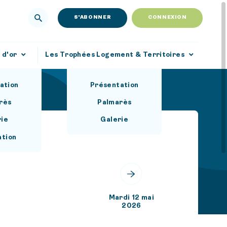
S'ABONNER
CONNEXION
 d'or
Les Trophées Logement & Territoires
ation
Présentation
rès
Palmarès
rie
Galerie
ation
Mardi 12 mai
2026