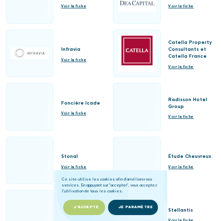
Voir la fiche
Voir la fiche
Catella Property
Infravia
Consultants et
Catella France
Voir la fiche
Voir la fiche
Radisson Hotel
Foncière Icade
Group
Voir la fiche
Voir la fiche
Stonal
Étude Cheuvreux
Voir la fiche
Voir la fiche
Ce site utilise les cookies afin d'améliorer nos
services. En appuyant sur "accepter", vous acceptez
l'utilisation de tous les cookies.
J'ACCEPTE
JE PARAMÈTRE
Vertuo
Stellantis
Voir la fiche
Voir la fiche