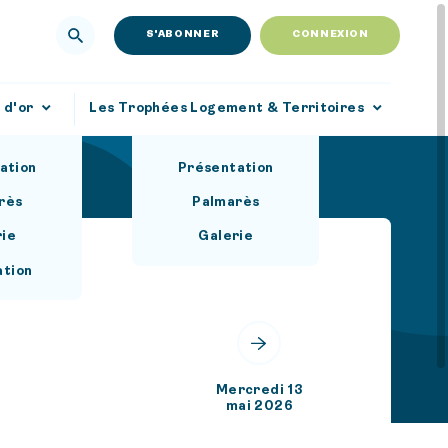
S'ABONNER
CONNEXION
 d'or
Les Trophées Logement & Territoires
ation
Présentation
rès
Palmarès
rie
Galerie
ation
Mercredi 13
mai 2026