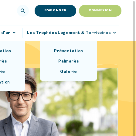
S'ABONNER
CONNEXION
 d'or
Les Trophées Logement & Territoires
ation
Présentation
rès
Palmarès
rie
Galerie
ation