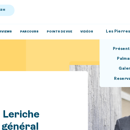
13H
Les Pierres
RVIEWS
PARCOURS
POINTS DE VUE
VIDÉOS
Présent
Palma
Gale
Reserv
i Leriche
 général