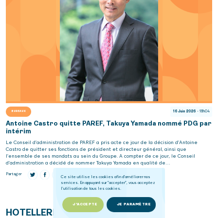
16 Juin 2026
- 18h04
BUREAUX
Antoine Castro quitte PAREF, Takuya Yamada nommé PDG par
intérim
Le Conseil d’administration de PAREF a pris acte ce jour de la décision d’Antoine
Castro de quitter ses fonctions de président et directeur général, ainsi que
l’ensemble de ses mandats au sein du Groupe. A compter de ce jour, le Conseil
d’administration a décidé de nommer Takuya Yamada en qualité de…
Partager
Ce site utilise les cookies afin d'améliorer nos
services. En appuyant sur "accepter", vous acceptez
l'utilisation de tous les cookies.
J'ACCEPTE
JE PARAMÈTRE
HOTELLERIE