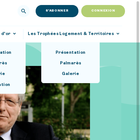
S'ABONNER
CONNEXION
 d'or
Les Trophées Logement & Territoires
ation
Présentation
rès
Palmarès
rie
Galerie
ation