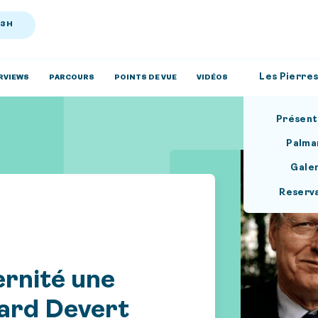
13H
Les Pierres
RVIEWS
PARCOURS
POINTS DE VUE
VIDÉOS
Présent
Palma
Gale
Reserv
ernité une
ard Devert