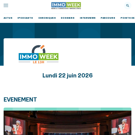
ACTUS
IPODCASTS
CHRONIQUES
DOSSIERS
INTERVIEWS
PARCOURS
POINTS DE
Lundi 22 juin 2026
EVENEMENT