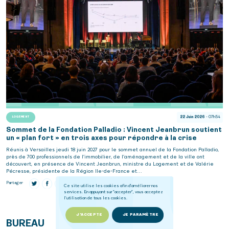
22 Juin 2026
- 07h54
LOGEMENT
Sommet de la Fondation Palladio : Vincent Jeanbrun soutient
un « plan fort » en trois axes pour répondre à la crise
Réunis à Versailles jeudi 18 juin 2027 pour le sommet annuel de la Fondation Palladio,
près de 700 professionnels de l’immobilier, de l’aménagement et de la ville ont
découvert, en présence de Vincent Jeanbrun, ministre du Logement et de Valérie
Pécresse, présidente de la Région Ile-de-France et…
Partager
Ce site utilise les cookies afin d'améliorer nos
services. En appuyant sur "accepter", vous acceptez
l'utilisation de tous les cookies.
J'ACCEPTE
JE PARAMÈTRE
BUREAU