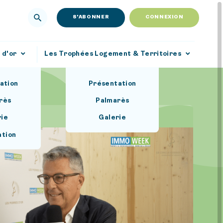
S'ABONNER
CONNEXION
 d'or
Les Trophées Logement & Territoires
ation
Présentation
rès
Palmarès
rie
Galerie
ation