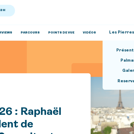
13H
Les Pierres
RVIEWS
PARCOURS
POINTS DE VUE
VIDÉOS
Présent
Palma
Gale
Reserv
26 : Raphaël
dent de