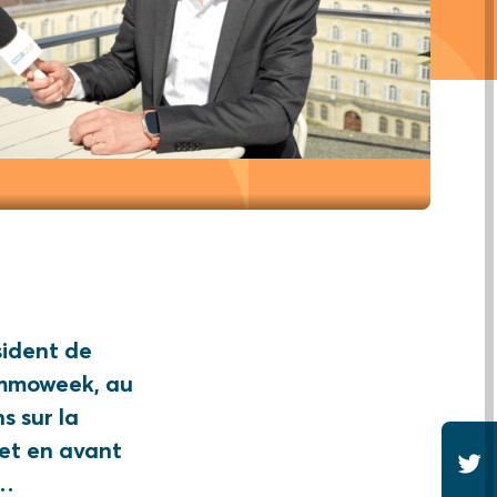
sident de
Immoweek, au
s sur la
met en avant
s…