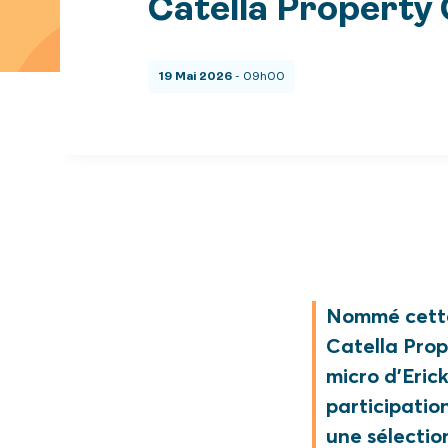
Catella Property
19 Mai 2026
- 09h00
Nommé cette
Catella Prop
micro d’Eric
participatio
une sélectio