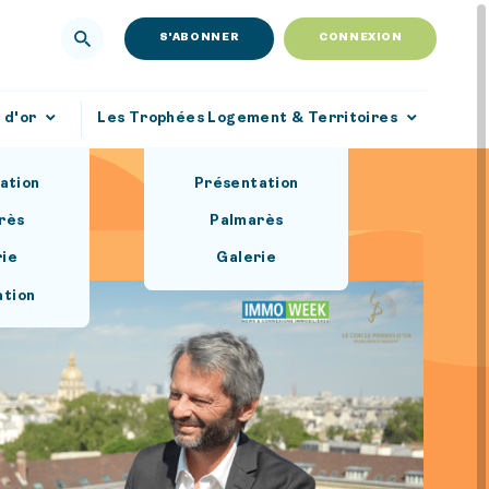
S'ABONNER
CONNEXION
 d'or
Les Trophées Logement & Territoires
ation
Présentation
rès
Palmarès
rie
Galerie
ation