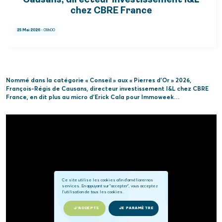
Causans, directeur investissement I&L
chez CBRE France
25 Mai 2026
- 09h00
Nommé dans la catégorie « Conseil » aux « Pierres d’Or » 2026,
François-Régis de Causans, directeur investissement I&L chez CBRE
France, en dit plus au micro d’Erick Cala pour Immoweek…
Ce site utilise les cookies afin d'améliorer nos
services. En appuyant sur "accepter", vous acceptez
l'utilisation de tous les cookies.
J'ACCEPTE
JE PARAMÈTRE