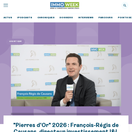
ACTUS
IPODCASTS
CHRONIQUES
DOSSIERS
INTERVIEWS
PARCOURS
POINTS DE
LOGISTIQUE
"Pierres d'Or" 2026 : François-Régis de