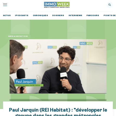
ACTUS
IPODCASTS
CHRONIQUES
DOSSIERS
INTERVIEWS
PARCOURS
POINTS DE
GREEN & INNOVATIONS
Paul Jarquin (REI Habitat) : "développer le