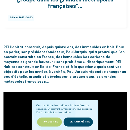
groupe dans les grandes métropoles
françaises"...
26 Mar 2025
- 09h30
REI Habitat construit, depuis quinze ans, des immeubles en bois. Pour
en parler, son président fondateur, Paul Jarquin, qui a prouvé que l’on
pouvait construire en France, des immeubles bas carbone de
moyenne et grande hauteur « sans problème ». Historiquement, REI
Habitat construit en Ile-de-France et à la question « quels sont vos
objectifs pour les années à venir ? », Paul Jarquin répond : « changer un
peu d’échelle, grandir et développer le groupe dans les grandes
métropoles françaises »…
Ce site utilise les cookies afin d'améliorer nos
services. En appuyant sur "accepter", vous acceptez
l'utilisation de tous les cookies.
J'ACCEPTE
JE PARAMÈTRE