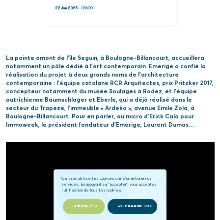
22 Jan 2026
- 09h00
La pointe amont de l’île Seguin, à Boulogne-Billancourt, accueillera
notamment un pôle dédié à l’art contemporain. Emerige a confié la
réalisation du projet à deux grands noms de l’architecture
contemporaine : l’équipe catalane RCR Arquitectes, prix Pritzker 2017,
concepteur notamment du musée Soulages à Rodez, et l’équipe
autrichienne Baumschlager et Eberle, qui a déjà réalisé dans le
secteur du Trapèze, l’immeuble « Ardeko », avenue Emile Zola, à
Boulogne-Billancourt. Pour en parler, au micro d’Erick Cala pour
Immoweek, le président fondateur d’Emerige, Laurent Dumas…
Ce site utilise les cookies afin d'améliorer nos
services. En appuyant sur "accepter", vous acceptez
l'utilisation de tous les cookies.
J'ACCEPTE
JE PARAMÈTRE