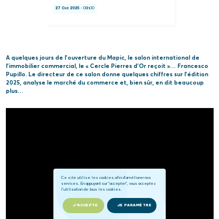
27 Oct 2025
- 09h00
A quelques jours de l’ouverture du Mapic, le salon international de
l’immobilier commercial, le « Cercle Pierres d’Or reçoit »… Francesco
Pupillo. Le directeur de ce salon donne quelques chiffres sur l’édition
2025, analyse le marché du commerce et, bien sûr, en dit beaucoup
plus…
Ce site utilise les cookies afin d'améliorer nos
services. En appuyant sur "accepter", vous acceptez
l'utilisation de tous les cookies.
J'ACCEPTE
JE PARAMÈTRE