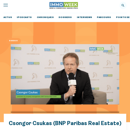
ACTUS
IPODCASTS
CHRONIQUES
DOSSIERS
INTERVIEWS
PARCOURS
POINTS DE
BUREAUX
Csongor Csukas (BNP Paribas Real Estate)