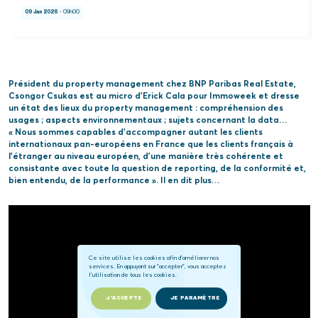
09 Jan 2026
- 09h00
Président du property management chez BNP Paribas Real Estate,
Csongor Csukas est au micro d’Erick Cala pour Immoweek et dresse
un état des lieux du property management : compréhension des
usages ; aspects environnementaux ; sujets concernant la data…
« Nous sommes capables d’accompagner autant les clients
internationaux pan-européens en France que les clients français à
l’étranger au niveau européen, d’une manière très cohérente et
consistante avec toute la question de reporting, de la conformité et,
bien entendu, de la performance ». Il en dit plus…
Ce site utilise les cookies afin d'améliorer nos
services. En appuyant sur "accepter", vous acceptez
l'utilisation de tous les cookies.
J'ACCEPTE
JE PARAMÈTRE