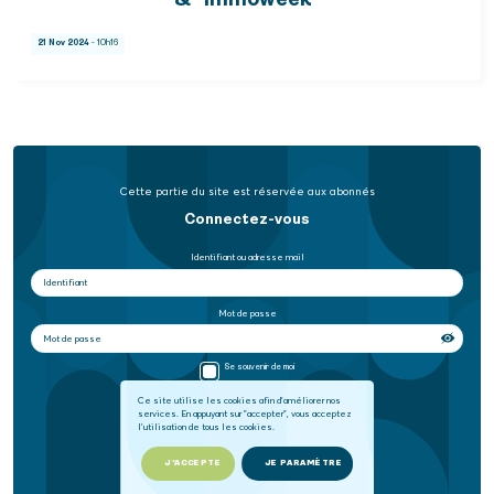
& "Immoweek"
21 Nov 2024
- 10h16
Cette partie du site est réservée aux abonnés
Connectez-vous
Identifiant ou adresse mail
Mot de passe
Se souvenir de moi
Ce site utilise les cookies afin d'améliorer nos
services. En appuyant sur "accepter", vous acceptez
SE CONNECTER
l'utilisation de tous les cookies.
Mot de passe oublié
J'ACCEPTE
JE PARAMÈTRE