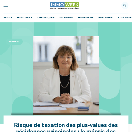
ACTUS
IPODCASTS
CHRONIQUES
DOSSIERS
INTERVIEWS
PARCOURS
POINTS DE
LOGEMENT
Risque de taxation des plus-values des