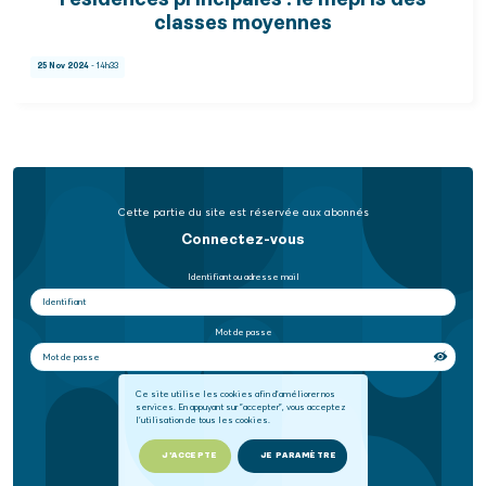
résidences principales : le mépris des
classes moyennes
25 Nov 2024
- 14h33
Cette partie du site est réservée aux abonnés
Connectez-vous
Identifiant ou adresse mail
Mot de passe
Se souvenir de moi
Ce site utilise les cookies afin d'améliorer nos
services. En appuyant sur "accepter", vous acceptez
l'utilisation de tous les cookies.
SE CONNECTER
J'ACCEPTE
JE PARAMÈTRE
Mot de passe oublié