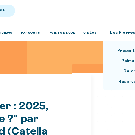
13H
Les Pierres
RVIEWS
PARCOURS
POINTS DE VUE
VIDÉOS
Présent
Palma
Gale
Reserv
er : 2025,
e ?" par
 (Catella