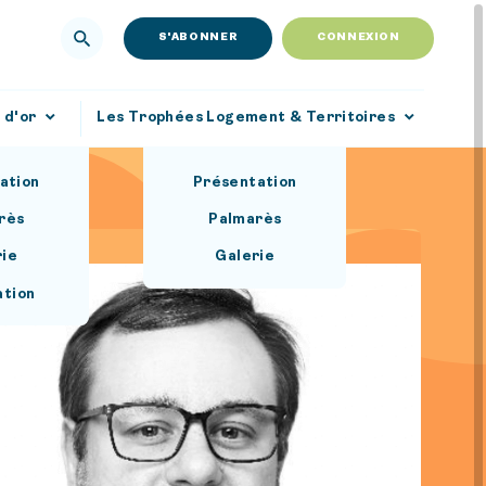
S'ABONNER
CONNEXION
 d'or
Les Trophées Logement & Territoires
ation
Présentation
rès
Palmarès
rie
Galerie
ation