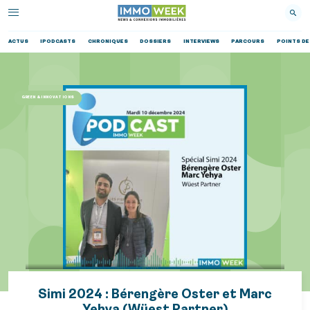
ACTUS
IPODCASTS
CHRONIQUES
DOSSIERS
INTERVIEWS
PARCOURS
POINTS DE
GREEN & INNOVATIONS
Simi 2024 : Bérengère Oster et Marc