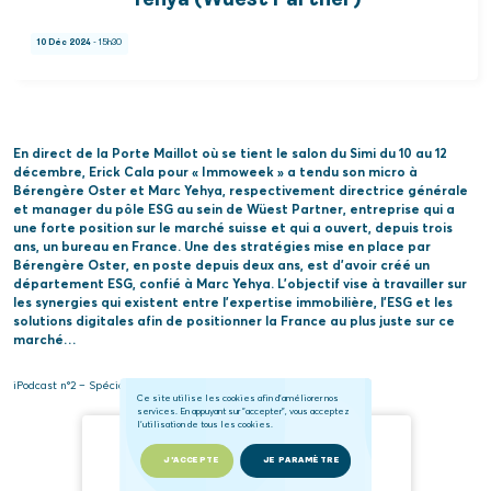
Yehya (Wüest Partner)
10 Déc 2024
- 15h30
En direct de la Porte Maillot où se tient le salon du Simi du 10 au 12
décembre, Erick Cala pour « Immoweek » a tendu son micro à
Bérengère Oster et Marc Yehya, respectivement directrice générale
et manager du pôle ESG au sein de Wüest Partner, entreprise qui a
une forte position sur le marché suisse et qui a ouvert, depuis trois
ans, un bureau en France. Une des stratégies mise en place par
Bérengère Oster, en poste depuis deux ans, est d’avoir créé un
département ESG, confié à Marc Yehya. L’objectif vise à travailler sur
les synergies qui existent entre l’expertise immobilière, l’ESG et les
solutions digitales afin de positionner la France au plus juste sur ce
marché…
iPodcast n°2 – Spécial Simi 2024
Ce site utilise les cookies afin d'améliorer nos
services. En appuyant sur "accepter", vous acceptez
l'utilisation de tous les cookies.
J'ACCEPTE
JE PARAMÈTRE