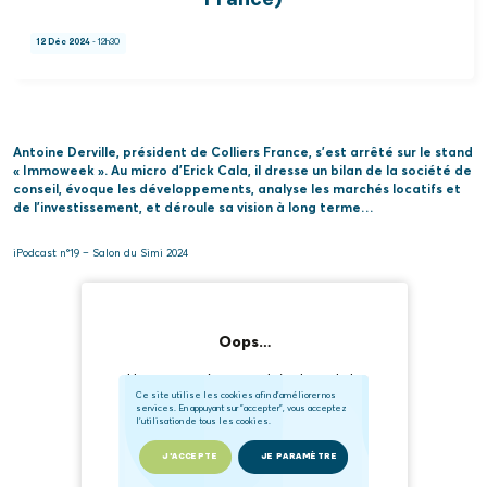
France)
12 Déc 2024
- 12h30
Antoine Derville, président de Colliers France, s’est arrêté sur le stand
« Immoweek ». Au micro d’Erick Cala, il dresse un bilan de la société de
conseil, évoque les développements, analyse les marchés locatifs et
de l’investissement, et déroule sa vision à long terme…
iPodcast n°19 – Salon du Simi 2024
Ce site utilise les cookies afin d'améliorer nos
services. En appuyant sur "accepter", vous acceptez
l'utilisation de tous les cookies.
J'ACCEPTE
JE PARAMÈTRE