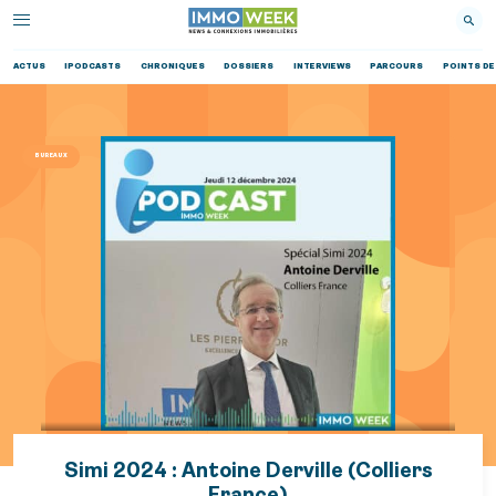
ACTUS
IPODCASTS
CHRONIQUES
DOSSIERS
INTERVIEWS
PARCOURS
POINTS DE
BUREAUX
Simi 2024 : Antoine Derville (Colliers