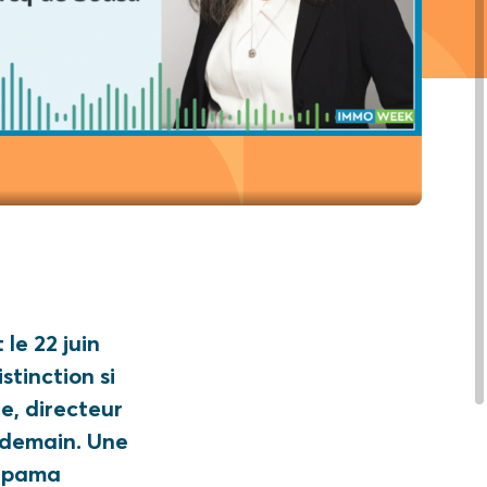
 le 22 juin
stinction si
e, directeur
r demain. Une
oupama