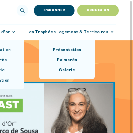
S'ABONNER
CONNEXION
 d'or
Les Trophées Logement & Territoires
ation
Présentation
rès
Palmarès
rie
Galerie
ation