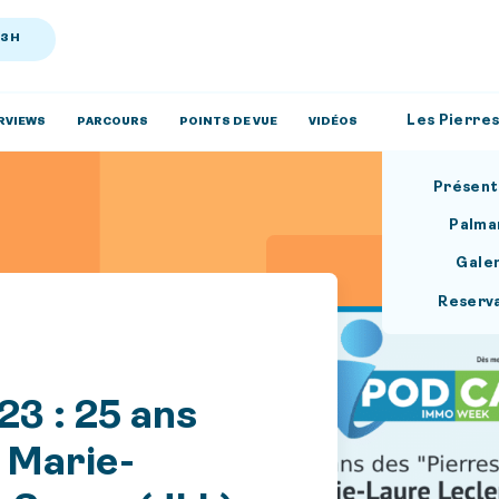
13H
Les Pierres
RVIEWS
PARCOURS
POINTS DE VUE
VIDÉOS
Présent
Palma
Gale
Reserv
23 : 25 ans
c Marie-