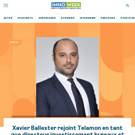
ACTUS
IPODCASTS
CHRONIQUES
DOSSIERS
INTERVIEWS
PARCOURS
POINTS DE
BUREAUX
Xavier Ballester rejoint Telamon en tant