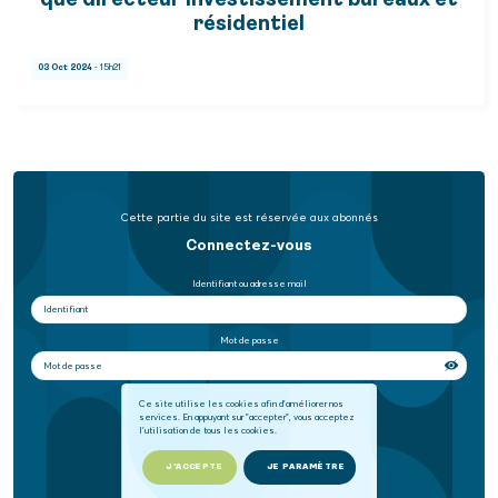
que directeur investissement bureaux et
résidentiel
03 Oct 2024
- 15h21
Cette partie du site est réservée aux abonnés
Connectez-vous
Identifiant ou adresse mail
Mot de passe
Se souvenir de moi
Ce site utilise les cookies afin d'améliorer nos
services. En appuyant sur "accepter", vous acceptez
l'utilisation de tous les cookies.
SE CONNECTER
J'ACCEPTE
JE PARAMÈTRE
Mot de passe oublié