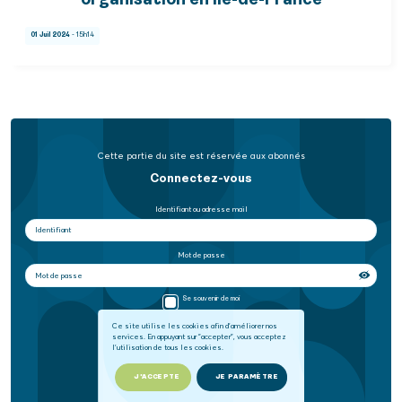
organisation en Ile-de-France
01 Juil 2024
- 15h14
Cette partie du site est réservée aux abonnés
Connectez-vous
Identifiant ou adresse mail
Mot de passe
Se souvenir de moi
Ce site utilise les cookies afin d'améliorer nos
services. En appuyant sur "accepter", vous acceptez
SE CONNECTER
l'utilisation de tous les cookies.
Mot de passe oublié
J'ACCEPTE
JE PARAMÈTRE