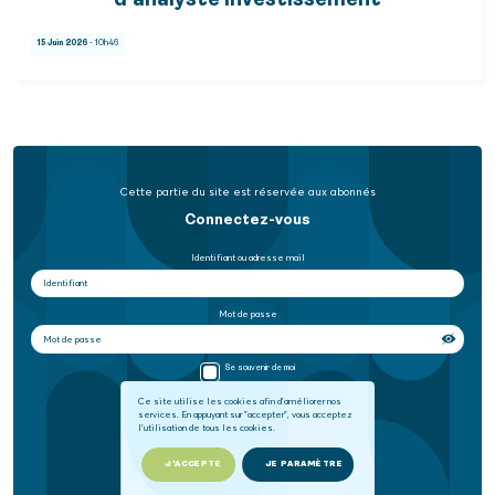
d’analyste investissement
15 Juin 2026
- 10h46
Cette partie du site est réservée aux abonnés
Connectez-vous
Identifiant ou adresse mail
Mot de passe
Se souvenir de moi
Ce site utilise les cookies afin d'améliorer nos
services. En appuyant sur "accepter", vous acceptez
SE CONNECTER
l'utilisation de tous les cookies.
Mot de passe oublié
J'ACCEPTE
JE PARAMÈTRE