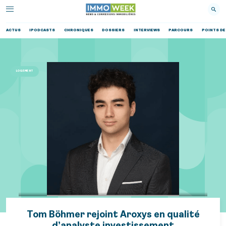
ACTUS
IPODCASTS
CHRONIQUES
DOSSIERS
INTERVIEWS
PARCOURS
POINTS DE
LOGEMENT
Tom Böhmer rejoint Aroxys en qualité