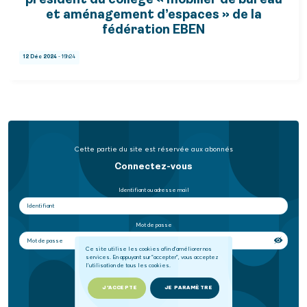
président du collège « mobilier de bureau
et aménagement d’espaces » de la
fédération EBEN
12 Déc 2024
- 16h24
Cette partie du site est réservée aux abonnés
Connectez-vous
Identifiant ou adresse mail
Mot de passe
Ce site utilise les cookies afin d'améliorer nos
services. En appuyant sur "accepter", vous acceptez
Se souvenir de moi
l'utilisation de tous les cookies.
SE CONNECTER
J'ACCEPTE
JE PARAMÈTRE