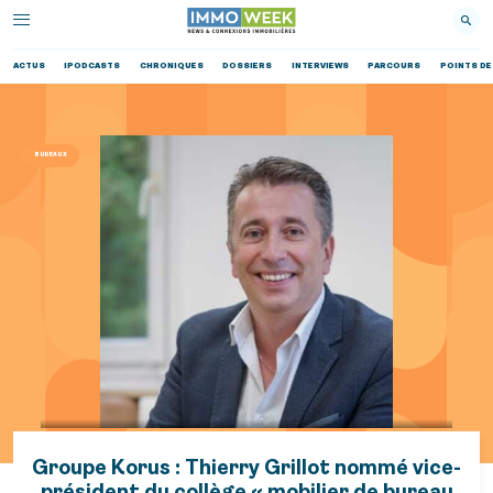
ACTUS
IPODCASTS
CHRONIQUES
DOSSIERS
INTERVIEWS
PARCOURS
POINTS DE
BUREAUX
Groupe Korus : Thierry Grillot nommé vice-