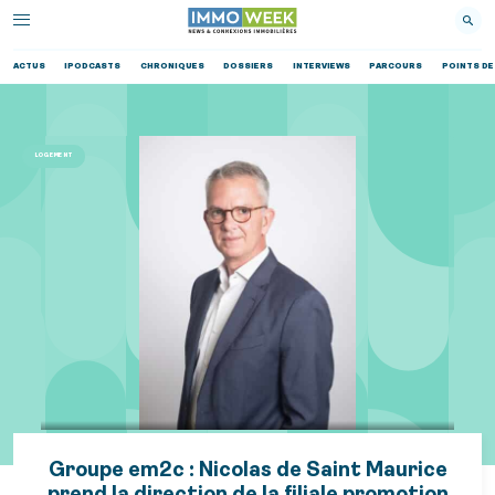
ACTUS
IPODCASTS
CHRONIQUES
DOSSIERS
INTERVIEWS
PARCOURS
POINTS DE
LOGEMENT
Groupe em2c : Nicolas de Saint Maurice