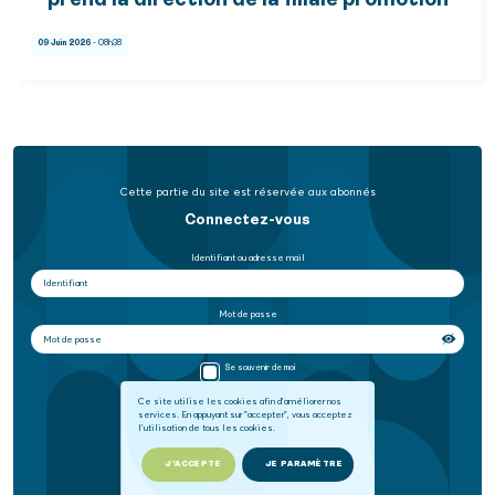
prend la direction de la filiale promotion
09 Juin 2026
- 08h38
Cette partie du site est réservée aux abonnés
Connectez-vous
Identifiant ou adresse mail
Mot de passe
Se souvenir de moi
Ce site utilise les cookies afin d'améliorer nos
services. En appuyant sur "accepter", vous acceptez
SE CONNECTER
l'utilisation de tous les cookies.
Mot de passe oublié
J'ACCEPTE
JE PARAMÈTRE