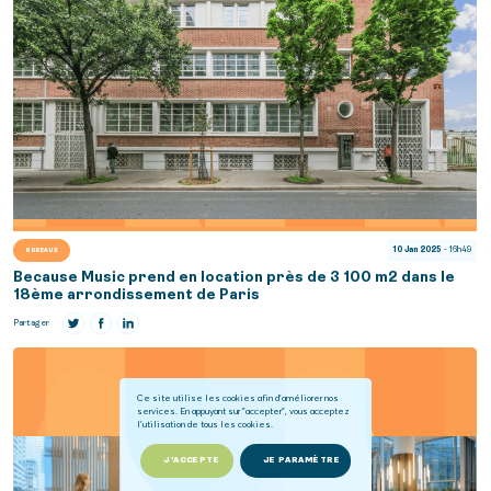
10 Jan 2025
- 16h49
BUREAUX
Because Music prend en location près de 3 100 m2 dans le
18ème arrondissement de Paris
Partager
Ce site utilise les cookies afin d'améliorer nos
services. En appuyant sur "accepter", vous acceptez
l'utilisation de tous les cookies.
J'ACCEPTE
JE PARAMÈTRE