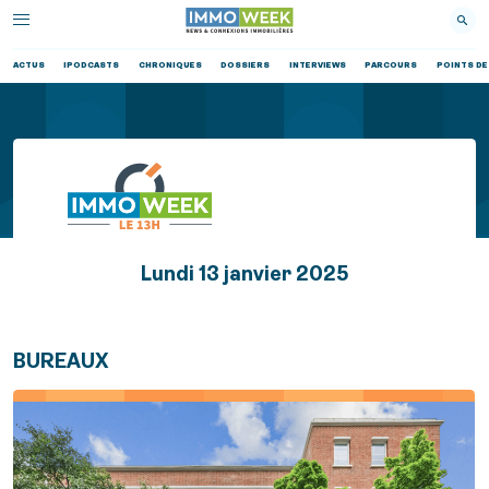
ACTUS
IPODCASTS
CHRONIQUES
DOSSIERS
INTERVIEWS
PARCOURS
POINTS DE
Lundi 13 janvier 2025
BUREAUX