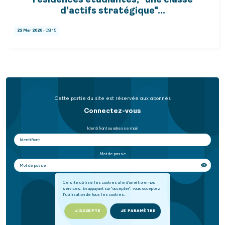
résidences étudiantes, "une classe
d’actifs stratégique"…
23 Mar 2026
- 09h15
Cette partie du site est réservée aux abonnés
Connectez-vous
Identifiant ou adresse mail
Mot de passe
Se souvenir de moi
Ce site utilise les cookies afin d'améliorer nos
services. En appuyant sur "accepter", vous acceptez
l'utilisation de tous les cookies.
SE CONNECTER
J'ACCEPTE
JE PARAMÈTRE
Mot de passe oublié