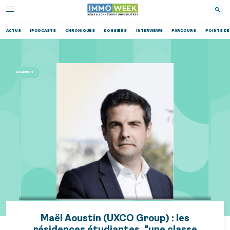
ACTUS
IPODCASTS
CHRONIQUES
DOSSIERS
INTERVIEWS
PARCOURS
POINTS DE
LOGEMENT
Maël Aoustin (UXCO Group) : les