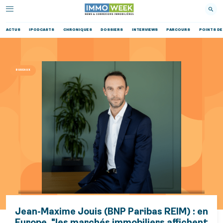
ACTUS
IPODCASTS
CHRONIQUES
DOSSIERS
INTERVIEWS
PARCOURS
POINTS DE
BUREAUX
Jean-Maxime Jouis (BNP Paribas REIM) : en