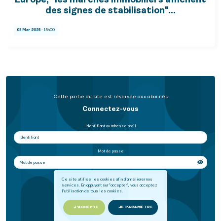
Europe, "les marchés immobiliers affichent
des signes de stabilisation"…
05 Mar 2025
- 15h00
Cette partie du site est réservée aux abonnés
Connectez-vous
Identifiant ou adresse mail
Mot de passe
Se souvenir de moi
Ce site utilise les cookies afin d'améliorer nos
services. En appuyant sur "accepter", vous acceptez
l'utilisation de tous les cookies.
SE CONNECTER
J'ACCEPTE
JE PARAMÈTRE
Mot de passe oublié