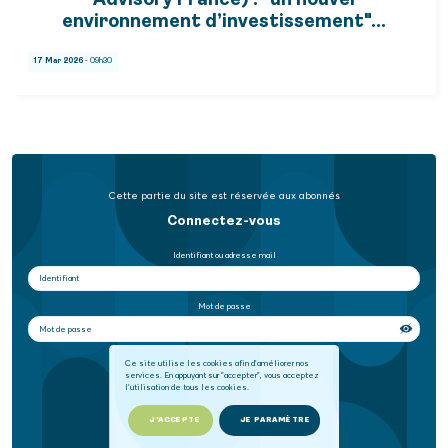
Advisory France) : "un nouvel
environnement d’investissement"…
17 Mar 2026
- 09h30
Cette partie du site est réservée aux abonnés
Connectez-vous
Identifiant ou adresse mail
Mot de passe
Se souvenir de moi
Ce site utilise les cookies afin d'améliorer nos
services. En appuyant sur "accepter", vous acceptez
l'utilisation de tous les cookies.
SE CONNECTER
J'ACCEPTE
JE PARAMÈTRE
Mot de passe oublié