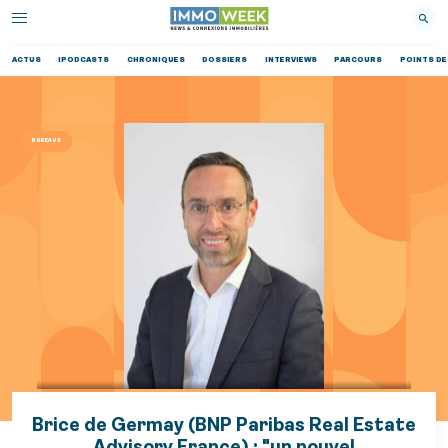
ACTUS
IPODCASTS
CHRONIQUES
DOSSIERS
INTERVIEWS
PARCOURS
POINTS DE
BUREAUX
Brice de Germay (BNP Paribas Real Estate