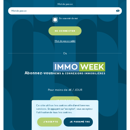
Mot de passe
Se souvenir de moi
SE CONNECTER
Mot de passe oublié
Ou
Abonnez-vous
Pour moins de 4€ / JOUR
JE M'ABONNE
Ce site utilise les cookies afin d'améliorer nos
services. En appuyant sur "accepter", vous acceptez
l'utilisation de tous les cookies.
J'ACCEPTE
JE PARAMÈTRE