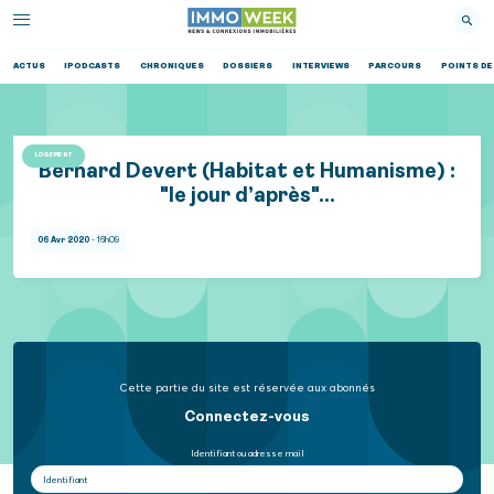
ACTUS
IPODCASTS
CHRONIQUES
DOSSIERS
INTERVIEWS
PARCOURS
POINTS DE
LOGEMENT
Bernard Devert (Habitat et Humanisme) :
"le jour d’après"...
06 Avr 2020
- 16h09
Cette partie du site est réservée aux abonnés
Connectez-vous
Identifiant ou adresse mail