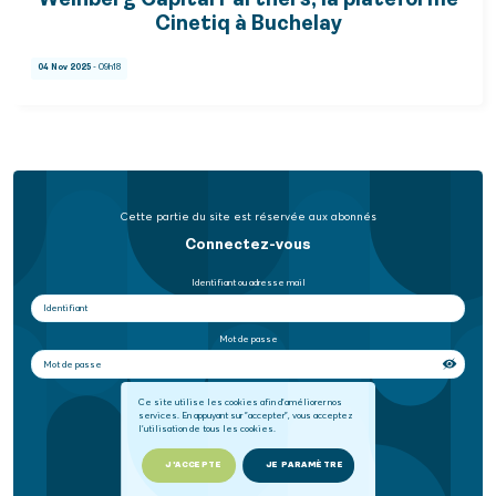
Weinberg Capital Partners, la plateforme
Cinetiq à Buchelay
04 Nov 2025
- 09h18
Cette partie du site est réservée aux abonnés
Connectez-vous
Identifiant ou adresse mail
Mot de passe
Se souvenir de moi
Ce site utilise les cookies afin d'améliorer nos
services. En appuyant sur "accepter", vous acceptez
l'utilisation de tous les cookies.
SE CONNECTER
J'ACCEPTE
JE PARAMÈTRE
Mot de passe oublié