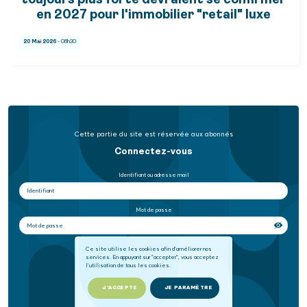
toujours plus forte devraient se confirmer
en 2027 pour l'immobilier "retail" luxe
20 Mai 2026
- 08h30
Cette partie du site est réservée aux abonnés
Connectez-vous
Identifiant ou adresse mail
Mot de passe
Se souvenir de moi
Ce site utilise les cookies afin d'améliorer nos
services. En appuyant sur "accepter", vous acceptez
l'utilisation de tous les cookies.
SE CONNECTER
J'ACCEPTE
JE PARAMÈTRE
Mot de passe oublié