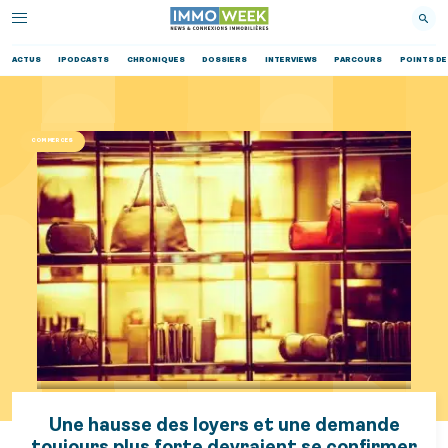
ACTUS
IPODCASTS
CHRONIQUES
DOSSIERS
INTERVIEWS
PARCOURS
POINTS DE
COMMERCES
Une hausse des loyers et une demande