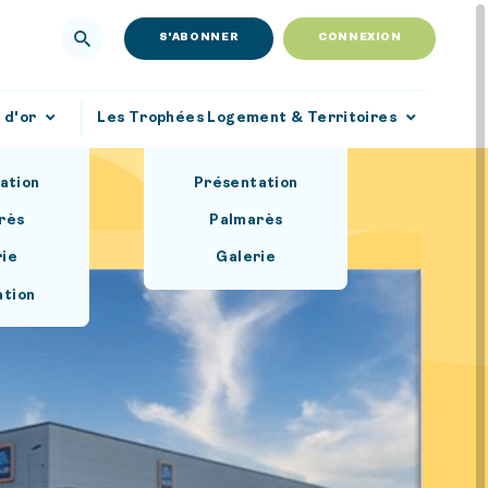
S'ABONNER
CONNEXION
 d'or
Les Trophées Logement & Territoires
ation
Présentation
rès
Palmarès
rie
Galerie
ation