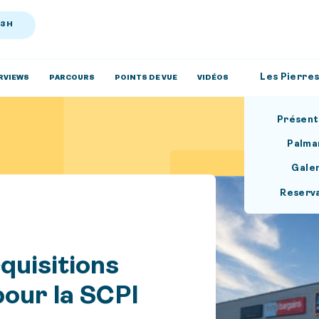
13H
Les Pierres
RVIEWS
PARCOURS
POINTS DE VUE
VIDÉOS
Présent
Palma
Gale
Reserv
cquisitions
our la SCPI