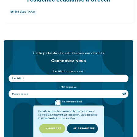
résidence étudiante à Créteil
28 Sep 2023
- 09h22
Cette partie du site est réservée aux abonnés
Connectez-vous
Identifiant ou adresse mail
Mot de passe
Se souvenir de moi
Ce site utilise les cookies afin d'améliorer nos
services. En appuyant sur "accepter", vous acceptez
SE CONNECTER
l'utilisation de tous les cookies.
Mot de passe oublié
J'ACCEPTE
JE PARAMÈTRE