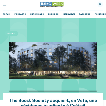
ACTUS
IPODCASTS
CHRONIQUES
DOSSIERS
INTERVIEWS
PARCOURS
POINTS DE
LOGEMENT
The Boost Society acquiert, en Vefa, une