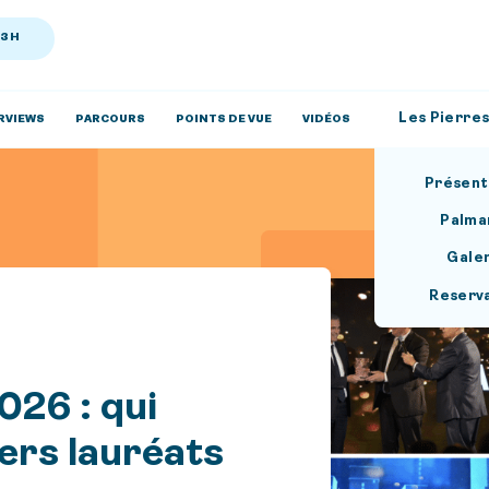
13H
Les Pierres
RVIEWS
PARCOURS
POINTS DE VUE
VIDÉOS
Présent
Palma
Gale
Reserv
026 : qui
iers lauréats