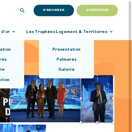
S'ABONNER
CONNEXION
 d'or
Les Trophées Logement & Territoires
ation
Présentation
rès
Palmarès
rie
Galerie
ation