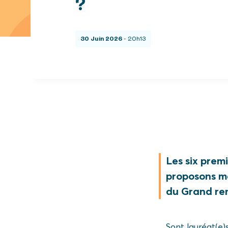
?
30 Juin 2026
- 20h13
Les six premi
proposons ma
du Grand ren
Sont lauréat(e)s