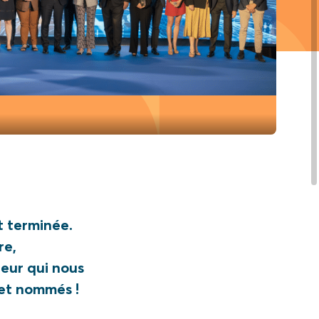
t terminée.
re,
eur qui nous
 et nommés !