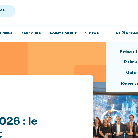
13H
Les Pierres
RVIEWS
PARCOURS
POINTS DE VUE
VIDÉOS
Présent
Palma
Gale
Reserv
026 : le
t