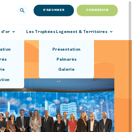
S'ABONNER
CONNEXION
 d'or
Les Trophées Logement & Territoires
ation
Présentation
rès
Palmarès
rie
Galerie
ation