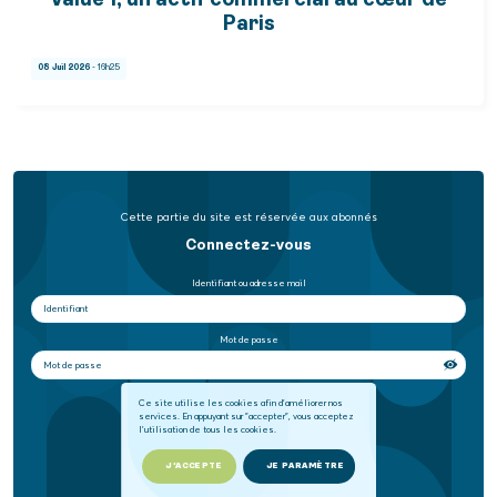
Value 1, un actif commercial au cœur de
Paris
08 Juil 2026
- 16h25
Cette partie du site est réservée aux abonnés
Connectez-vous
Identifiant ou adresse mail
Mot de passe
Se souvenir de moi
Ce site utilise les cookies afin d'améliorer nos
services. En appuyant sur "accepter", vous acceptez
l'utilisation de tous les cookies.
SE CONNECTER
J'ACCEPTE
JE PARAMÈTRE
Mot de passe oublié