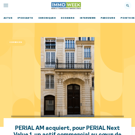
ACTUS
IPODCASTS
CHRONIQUES
DOSSIERS
INTERVIEWS
PARCOURS
POINTS DE
COMMERCES
PERIAL AM acquiert, pour PERIAL Next