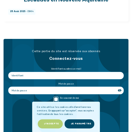
Escaudes en Nouvelle Aquitaine
28 Août 2025
- 09h14
Cette partie du site est réservée aux abonnés
Connectez-vous
Identifiant ou adresse mail
Mot de passe
Se souvenir de moi
Ce site utilise les cookies afin d'améliorer nos
services. En appuyant sur "accepter", vous acceptez
SE CONNECTER
l'utilisation de tous les cookies.
Mot de passe oublié
J'ACCEPTE
JE PARAMÈTRE