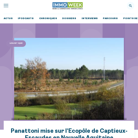
ACTUS
IPODCASTS
CHRONIQUES
DOSSIERS
INTERVIEWS
PARCOURS
POINTS DE
LOGISTIQUE
Panattoni mise sur l’Ecopôle de Captieux-