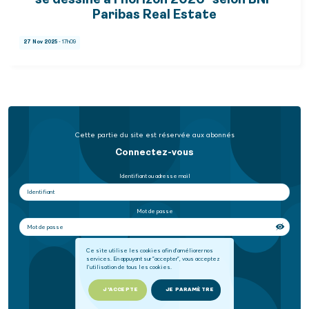
se dessine à l'horizon 2026" selon BNP
Paribas Real Estate
27 Nov 2025
- 17h09
Cette partie du site est réservée aux abonnés
Connectez-vous
Identifiant ou adresse mail
Mot de passe
Se souvenir de moi
Ce site utilise les cookies afin d'améliorer nos
services. En appuyant sur "accepter", vous acceptez
l'utilisation de tous les cookies.
SE CONNECTER
J'ACCEPTE
JE PARAMÈTRE
Mot de passe oublié