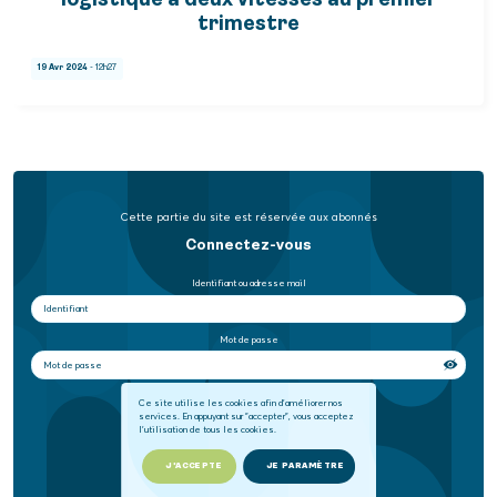
logistique à deux vitesses au premier
trimestre
19 Avr 2024
- 12h27
Cette partie du site est réservée aux abonnés
Connectez-vous
Identifiant ou adresse mail
Mot de passe
Se souvenir de moi
Ce site utilise les cookies afin d'améliorer nos
services. En appuyant sur "accepter", vous acceptez
l'utilisation de tous les cookies.
SE CONNECTER
J'ACCEPTE
JE PARAMÈTRE
Mot de passe oublié