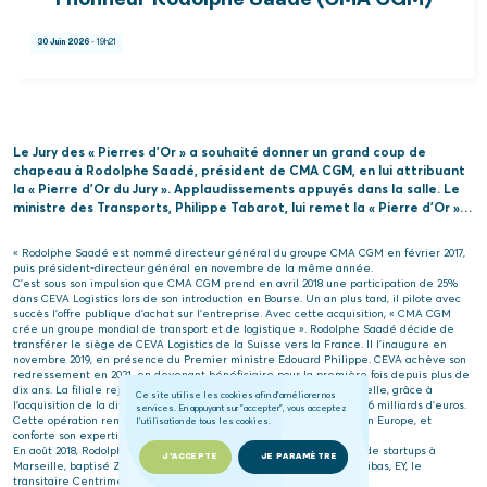
l’honneur Rodolphe Saadé (CMA CGM)
30 Juin 2026
- 19h21
Le Jury des « Pierres d’Or » a souhaité donner un grand coup de
chapeau à Rodolphe Saadé, président de CMA CGM, en lui attribuant
la « Pierre d’Or du Jury ». Applaudissements appuyés dans la salle. Le
ministre des Transports, Philippe Tabarot, lui remet la « Pierre d’Or »…
« Rodolphe Saadé est nommé directeur général du groupe CMA CGM en février 2017,
puis président-directeur général en novembre de la même année.
C’est sous son impulsion que CMA CGM prend en avril 2018 une participation de 25 %
dans CEVA Logistics lors de son introduction en Bourse. Un an plus tard, il pilote avec
succès l’offre publique d’achat sur l’entreprise. Avec cette acquisition, « CMA CGM
crée un groupe mondial de transport et de logistique ». Rodolphe Saadé décide de
transférer le siège de CEVA Logistics de la Suisse vers la France. Il l’inaugure en
novembre 2019, en présence du Premier ministre Edouard Philippe. CEVA achève son
redressement en 2021, en devenant bénéficiaire pour la première fois depuis plus de
dix ans. La filiale rejoint le top 4 mondial de la logistique contractuelle, grâce à
Ce site utilise les cookies afin d'améliorer nos
l’acquisition de la division logistique du groupe Ingram Micro pour 2,6 milliards d’euros.
services. En appuyant sur "accepter", vous acceptez
Cette opération renforce l’empreinte de CEVA aux Etats-Unis et en Europe, et
l'utilisation de tous les cookies.
conforte son expertise dans le commerce en ligne.
En août 2018, Rodolphe Saadé annonce la création d’un incubateur de startups à
J'ACCEPTE
JE PARAMÈTRE
Marseille, baptisé ZEBOX, en partenariat avec Accenture, BNP Paribas, EY, le
transitaire Centrimex et le logisticien CEVA ».