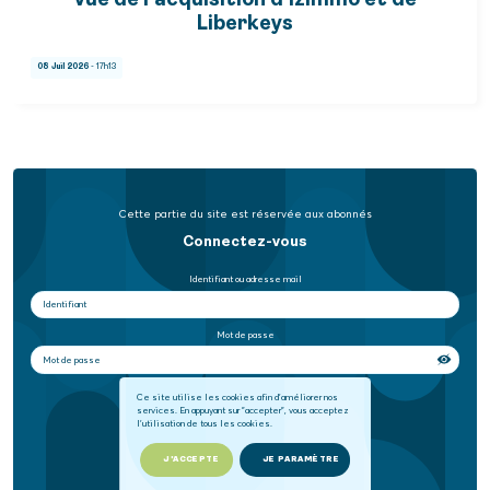
vue de l’acquisition d'Izimmo et de
Liberkeys
08 Juil 2026
- 17h13
Cette partie du site est réservée aux abonnés
Connectez-vous
Identifiant ou adresse mail
Mot de passe
Se souvenir de moi
Ce site utilise les cookies afin d'améliorer nos
services. En appuyant sur "accepter", vous acceptez
l'utilisation de tous les cookies.
SE CONNECTER
J'ACCEPTE
JE PARAMÈTRE
Mot de passe oublié