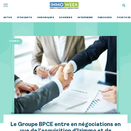
ACTUS
IPODCASTS
CHRONIQUES
DOSSIERS
INTERVIEWS
PARCOURS
POINTS DE
LOGEMENT
Le Groupe BPCE entre en négociations en