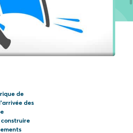
rique de
’arrivée des
pe
 construire
ogements