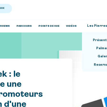
13H
Les Pierres
RVIEWS
PARCOURS
POINTS DE VUE
VIDÉOS
Présent
Palma
Gale
Reserv
 : le
e une
promoteurs
n d'une