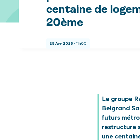
centaine de logem
20ème
23 Avr 2025
- 11h00
Le groupe RA
Belgrand Sai
futurs métros
restructure 
une centain