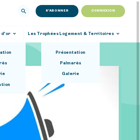
S'ABONNER
CONNEXION
 d'or
Les Trophées Logement & Territoires
ation
Présentation
rès
Palmarès
rie
Galerie
ation