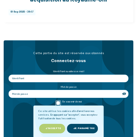
acquisition au Royaume-Uni
01 Sep 2025
- 08h57
Cette partie du site est réservée aux abonnés
Connectez-vous
Identifiant ou adresse mail
Mot de passe
Se souvenir de moi
Ce site utilise les cookies afin d'améliorer nos
services. En appuyant sur "accepter", vous acceptez
SE CONNECTER
l'utilisation de tous les cookies.
Mot de passe oublié
J'ACCEPTE
JE PARAMÈTRE