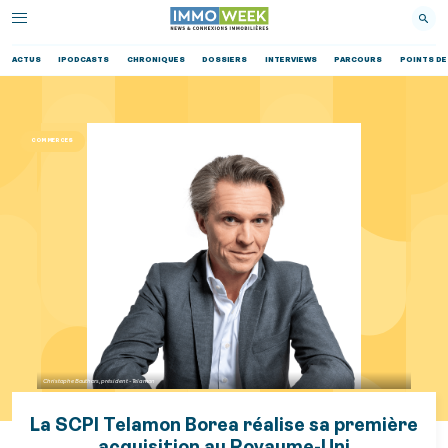
ACTUS
IPODCASTS
CHRONIQUES
DOSSIERS
INTERVIEWS
PARCOURS
POINTS DE
COMMERCES
Christophe Bouthors, président - Telamon
La SCPI Telamon Borea réalise sa première