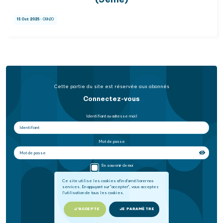
(9ème)
15 Oct 2025
- 09h20
Cette partie du site est réservée aux abonnés
Connectez-vous
Identifiant ou adresse mail
Mot de passe
Se souvenir de moi
Ce site utilise les cookies afin d'améliorer nos
services. En appuyant sur "accepter", vous acceptez
SE CONNECTER
l'utilisation de tous les cookies.
Mot de passe oublié
J'ACCEPTE
JE PARAMÈTRE