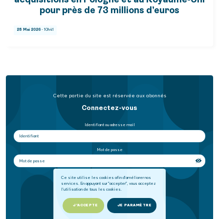
acquisitions en Pologne et au Royaume-Uni
pour près de 73 millions d’euros
28 Mai 2026
- 10h41
Cette partie du site est réservée aux abonnés
Connectez-vous
Identifiant ou adresse mail
Mot de passe
Se souvenir de moi
Ce site utilise les cookies afin d'améliorer nos
services. En appuyant sur "accepter", vous acceptez
l'utilisation de tous les cookies.
SE CONNECTER
J'ACCEPTE
JE PARAMÈTRE
Mot de passe oublié