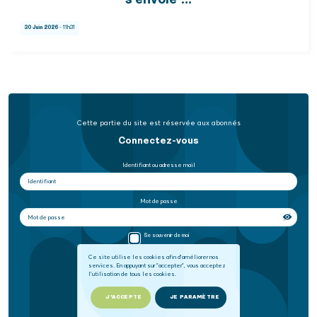
s'envole"...
30 Juin 2026
- 11h31
Cette partie du site est réservée aux abonnés
Connectez-vous
Identifiant ou adresse mail
Mot de passe
Se souvenir de moi
Ce site utilise les cookies afin d'améliorer nos
services. En appuyant sur "accepter", vous acceptez
SE CONNECTER
l'utilisation de tous les cookies.
Mot de passe oublié
J'ACCEPTE
JE PARAMÈTRE