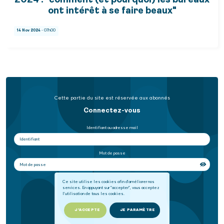
2024 : "comment (et pourquoi) les bureaux
ont intérêt à se faire beaux"
14 Nov 2024
- 07h00
Cette partie du site est réservée aux abonnés
Connectez-vous
Identifiant ou adresse mail
Mot de passe
Se souvenir de moi
Ce site utilise les cookies afin d'améliorer nos
services. En appuyant sur "accepter", vous acceptez
l'utilisation de tous les cookies.
SE CONNECTER
J'ACCEPTE
JE PARAMÈTRE
Mot de passe oublié