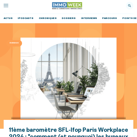
ACTUS
IPODCASTS
CHRONIQUES
DOSSIERS
INTERVIEWS
PARCOURS
POINTS DE
BUREAUX
11ème baromètre SFL-Ifop Paris Workplace